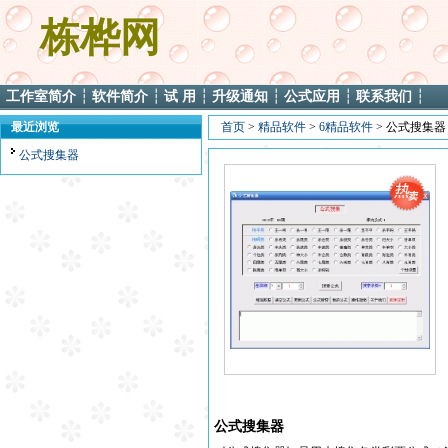
栋桦网
工作室简介
┆
软件简介
┆
试 用
┆
升级通知
┆
公式应用
┆
联系我们
┆
最近浏览
首页
>
精品软件
>
6精品软件
> 公式搜集器
公式搜集器
公式搜集器